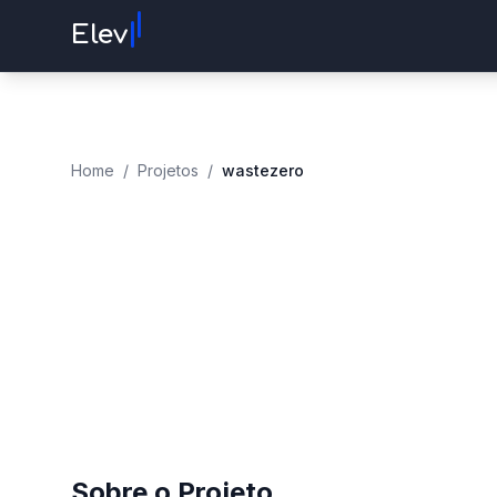
I
I
Elev
Home
/
Projetos
/
wastezero
Sobre o Projeto