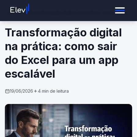
I
I
Elev
Home
/
Blog
/
Transformação digital na prática: como sair do
Excel para um app escalável
Transformação digital
na prática: como sair
do Excel para um app
escalável
19/06/2026
4
min de leitura