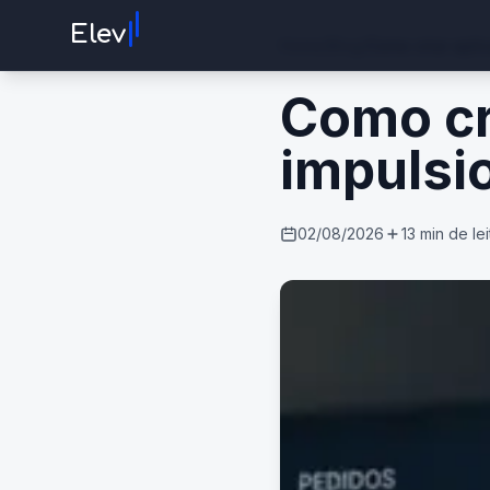
I
I
Elev
Home
/
Blog
/
Como criar apli
Como cri
impulsi
02/08/2026
13
min de lei