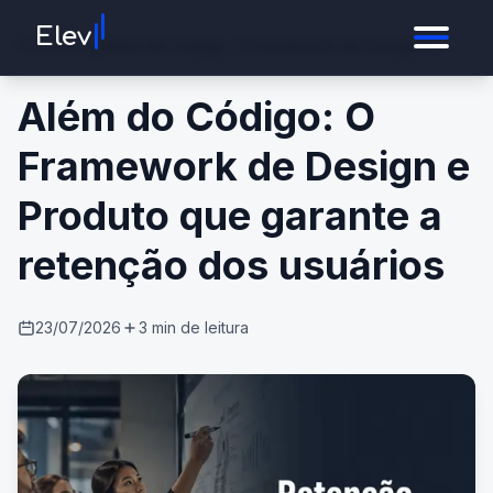
I
I
Elev
Home
/
Blog
/
Além do Código: O Framework de Design e
Produto que garante a retenção dos usuários
Além do Código: O
Framework de Design e
Produto que garante a
retenção dos usuários
23/07/2026
3
min de leitura